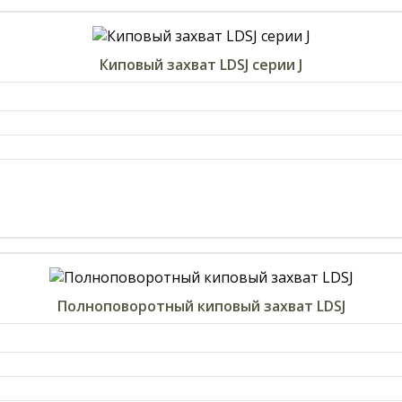
Киповый захват LDSJ серии J
Полноповоротный киповый захват LDSJ