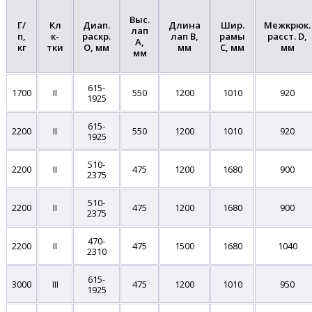
Выс.
Г/
Кл
Диап.
Длина
Шир.
Межкрюк.
лап
п,
к-
раскр.
лап B,
рамы
расст. D,
A,
кг
тки
O, мм
мм
C, мм
мм
мм
615-
1700
II
550
1200
1010
920
1925
615-
2200
II
550
1200
1010
920
1925
510-
2200
II
475
1200
1680
900
2375
510-
2200
II
475
1200
1680
900
2375
470-
2200
II
475
1500
1680
1040
2310
615-
3000
III
475
1200
1010
950
1925