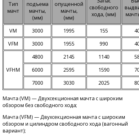
Запас
Вы
Тип
подъема
опущенной
свободного
выдв
мачт
мачты,
мачты,
хода, (мм)
мачты
(мм)
(мм)
VM
3000
1995
155
4
VFM
3000
1955
990
4
4800
2145
1140
5
VFHM
6000
2595
1590
7
7000
3030
2025
8
Мачта (VM) — Двухсекционная мачта с широким
обзором без свободного хода;
Мачта (VFM) — Двухсекционная мачта с широким
обзором и цилиндром свободного хода (вагонный
вариант);