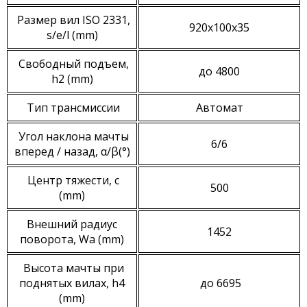
Размер вил ISO 2331,
920x100x35
s/e/l (mm)
Свободный подъем,
до 4800
h2 (mm)
Тип трансмиссии
Автомат
Угол наклона мачты
6/6
вперед / назад, α/β(°)
Центр тяжести, c
500
(mm)
Внешний радиус
1452
поворота, Wa (mm)
Высота мачты при
поднятых вилах, h4
до 6695
(mm)