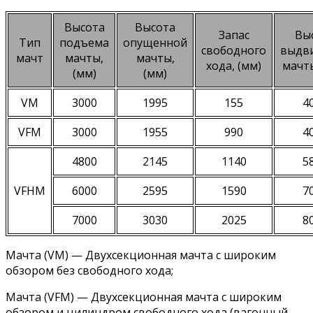
Высота
Высота
Запас
Вы
Тип
подъема
опущенной
свободного
выдв
мачт
мачты,
мачты,
хода, (мм)
мачты
(мм)
(мм)
VM
3000
1995
155
4
VFM
3000
1955
990
4
4800
2145
1140
5
VFHM
6000
2595
1590
7
7000
3030
2025
8
Мачта (VM) — Двухсекционная мачта с широким
обзором без свободного хода;
Мачта (VFM) — Двухсекционная мачта с широким
обзором и цилиндром свободного хода (вагонный