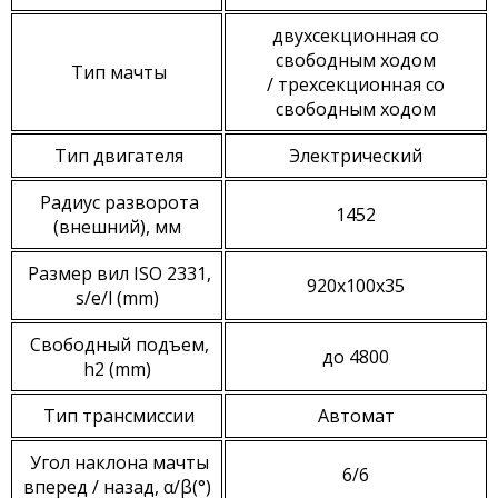
двухсекционная со
свободным ходом
Тип мачты
/ трехсекционная со
свободным ходом
Тип двигателя
Электрический
Радиус разворота
1452
(внешний), мм
Размер вил ISO 2331,
920x100x35
s/e/l (mm)
Свободный подъем,
до 4800
h2 (mm)
Тип трансмиссии
Автомат
Угол наклона мачты
6/6
вперед / назад, α/β(°)