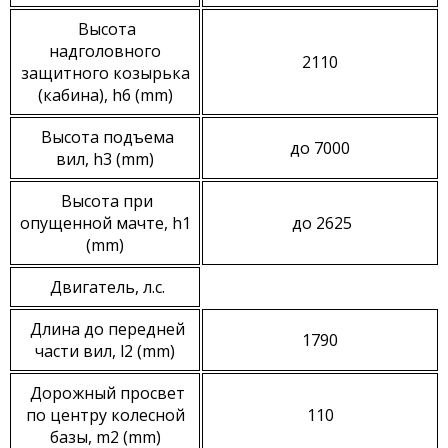
Высота
надголовного
2110
защитного козырька
(кабина), h6 (mm)
Высота подъема
до 7000
вил, h3 (mm)
Высота при
опущенной мачте, h1
до 2625
(mm)
Двигатель, л.с.
Длина до передней
1790
части вил, l2 (mm)
Дорожный просвет
по центру колесной
110
базы, m2 (mm)