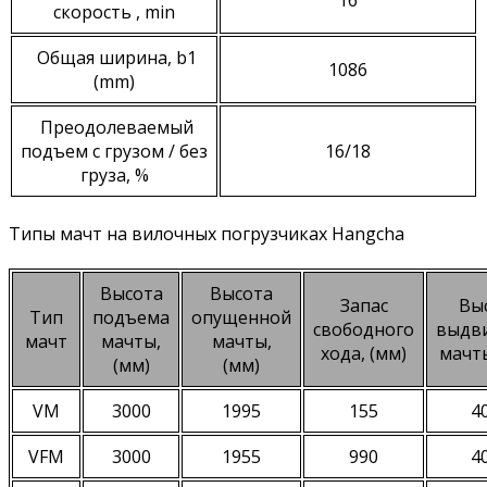
скорость , min
Общая ширина, b1
1086
(mm)
Преодолеваемый
подъем с грузом / без
16/18
груза, %
Типы мачт на вилочных погрузчиках Hangcha
Высота
Высота
Запас
Вы
Тип
подъема
опущенной
свободного
выдв
мачт
мачты,
мачты,
хода, (мм)
мачты
(мм)
(мм)
VM
3000
1995
155
4
VFM
3000
1955
990
4