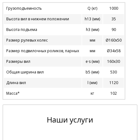
Грузоподъемность
Q (кг)
1000
Высота вил в нижнем положении
h13 (мм)
35
Высота подъема
h3 (мм)
90
Размер рулевых колес
мм
Ø160х50
Размер подвилочных роликов, парных
мм
Ø34х58
Размеры вил
e·s (мм)
160х30
Общая ширина вил
b5 (мм)
530
Длина вил
l (мм)
1120
Масса*
кг
102
Наши услуги