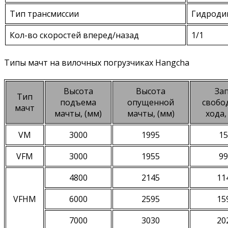
Тип трансмиссии
Гидроди
Кол-во скоростей вперед/назад
1/1
Типы мачт на вилочных погрузчиках Hangcha
Высота
Высота
Зап
Тип
подъема
опущенной
свобо
мачт
мачты, (мм)
мачты, (мм)
хода,
VM
3000
1995
15
VFM
3000
1955
99
4800
2145
11
VFHM
6000
2595
15
7000
3030
20