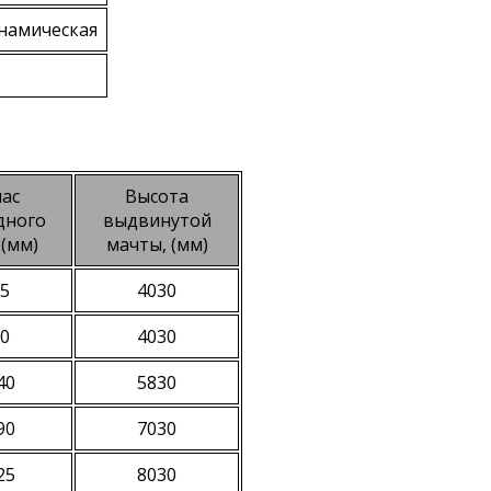
намическая
ас
Высота
дного
выдвинутой
 (мм)
мачты, (мм)
5
4030
0
4030
40
5830
90
7030
25
8030