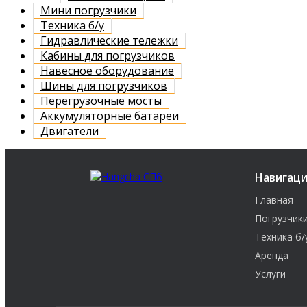
Мини погрузчики
Техника б/у
Гидравлические тележки
Кабины для погрузчиков
Навесное оборудование
Шины для погрузчиков
Перегрузочные мосты
Аккумуляторные батареи
Двигатели
Навигац
Главная
Погрузчик
Техника б/
Аренда
Услуги