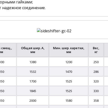
порными гайками;
 надежное соединение.
 смещ.,
Общая шир. A,
Мин. шир. каретки,
Вес,
мм
мм
мм
кг
100
1380
1200
250
150
1532
1470
286
150
1700
1525
320
150
1845
1525
330
150
2000
1580
358