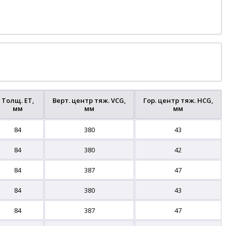
Толщ. ET,
Верт. центр тяж. VCG,
Гор. центр тяж. HCG,
мм
мм
мм
84
380
43
84
380
42
84
387
47
84
380
43
84
387
47