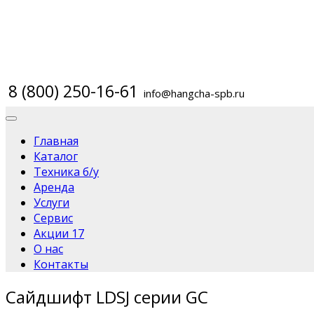
8 (800) 250-16-61
info@hangcha-spb.ru
Главная
Каталог
Техника б/у
Аренда
Услуги
Сервис
Акции
17
О нас
Контакты
Cайдшифт LDSJ cерии GC