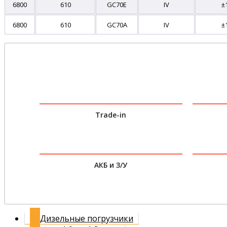
6800
610
GC70E
IV
±
6800
610
GC70A
IV
±
Trade-in
АКБ и З/У
Дизельные погрузчики