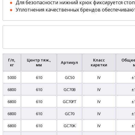
Для безопасности нижний крюк фиксируется сто
Уплотнения качественных брендов обеспечивают
Г/п,
Центр тяж.,
Класс
Общее
Артикул
кг
мм
каретки
5000
610
GC50
IV
±
6800
610
GC70B
IV
±
6800
610
GC70FT
IV
±
6800
610
GC70
IV
±
6800
610
GC70K
IV
±