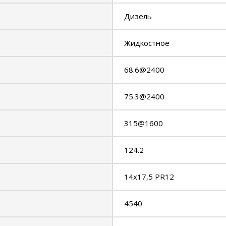
Дизель
Жидкостное
68.6@2400
75.3@2400
315@1600
124.2
14x17,5 PR12
4540