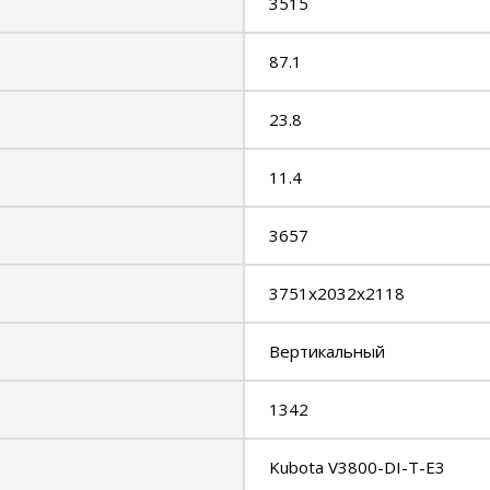
3515
87.1
23.8
11.4
3657
3751x2032x2118
Вертикальный
1342
Kubota V3800-DI-T-E3