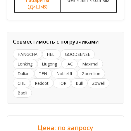
Габариты
695 × 551 × 635 мм
(Д×Ш×В)
Совместимость с погрузчиками
HANGCHA
HELI
GOODSENSE
Lonking
Liugong
JAC
Maximal
Dalian
TFN
Noblelift
Zoomlion
CHL
Reddot
TOR
Bull
Zowell
Baoli
Цена: по запросу