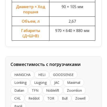
Диаметр × Ход
90 × 105 мм
поршня
Объем, л
2,67
Габариты
970 × 640 × 880 мм
(Д×Ш×В)
Совместимость с погрузчиками
HANGCHA
HELI
GOODSENSE
Lonking
Liugong
JAC
Maximal
Dalian
TFN
Noblelift
Zoomlion
CHL
Reddot
TOR
Bull
Zowell
Baoli