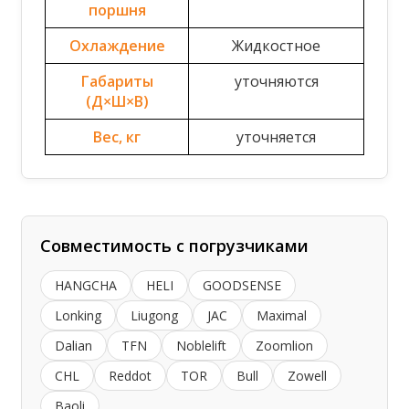
поршня
Охлаждение
Жидкостное
Габариты
уточняются
(Д×Ш×В)
Вес, кг
уточняется
Совместимость с погрузчиками
HANGCHA
HELI
GOODSENSE
Lonking
Liugong
JAC
Maximal
Dalian
TFN
Noblelift
Zoomlion
CHL
Reddot
TOR
Bull
Zowell
Baoli