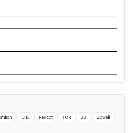
omlion
CHL
Reddot
TOR
Bull
Zowell