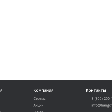
ия
Компания
Контакты
Сервис
8 (800) 250-
и
Акции
info@hangch
у
О нас