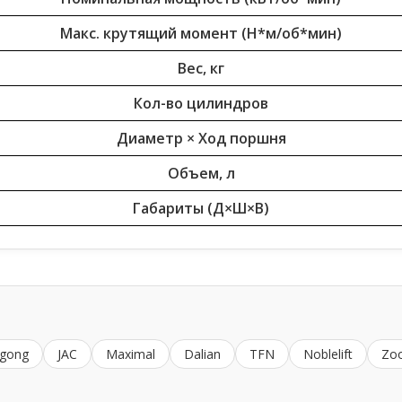
Макс. крутящий момент (Н*м/об*мин)
Вес, кг
Кол-во цилиндров
Диаметр × Ход поршня
Объем, л
Габариты (Д×Ш×В)
ugong
JAC
Maximal
Dalian
TFN
Noblelift
Zo