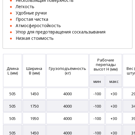
Нескользящая поверхность
Легкость
Удобные ручки
Простая чистка
Атмосферостойкость
Упор для предотвращения соскальзывания
Низкая стоимость
Рабочие
перепады
Длина
Ширина
Грузоподъёмность
Вес 
высот H (мм)
L (мм)
В (мм)
(кг)
шту
мин
макс
505
1450
4000
-100
+30
2
505
1750
4000
-100
+30
3
505
1950
4000
-100
+30
3
505
1450
4000
-100
+30
3