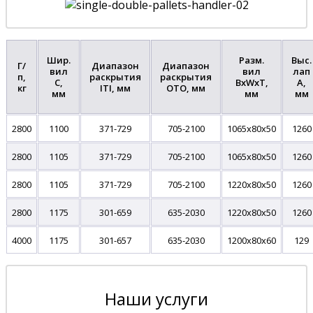
Шир.
Разм.
Выс.
Г/
Диапазон
Диапазон
вил
вил
лап
п,
раскрытия
раскрытия
C,
BxWxT,
A,
кг
ITI, мм
OTO, мм
мм
мм
мм
2800
1100
371-729
705-2100
1065x80x50
1260
2800
1105
371-729
705-2100
1065x80x50
1260
2800
1105
371-729
705-2100
1220x80x50
1260
2800
1175
301-659
635-2030
1220x80x50
1260
4000
1175
301-657
635-2030
1200x80x60
129
Наши услуги