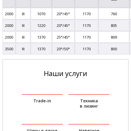
2000
III
1070
20°/45°
1170
760
2000
III
1220
20°/45°
1170
805
2000
III
1370
25°/45°
1170
809
3500
III
1370
20°/50°
1170
800
Наши услуги
Trade-in
Техника
в лизинг
Шины и диски
Навесное