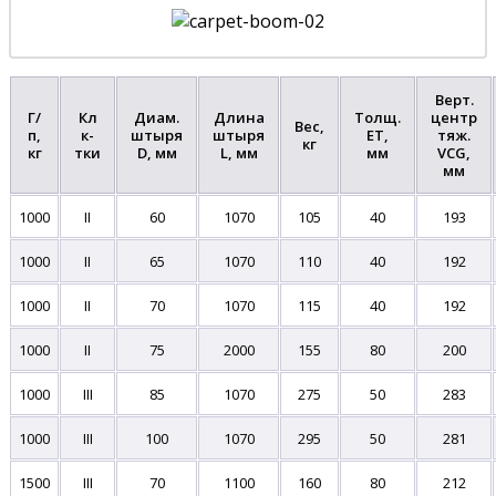
Верт.
Г/
Кл
Диам.
Длина
Толщ.
центр
Вес,
п,
к-
штыря
штыря
ET,
тяж.
кг
кг
тки
D, мм
L, мм
мм
VCG,
мм
1000
II
60
1070
105
40
193
1000
II
65
1070
110
40
192
1000
II
70
1070
115
40
192
1000
II
75
2000
155
80
200
1000
III
85
1070
275
50
283
1000
III
100
1070
295
50
281
1500
III
70
1100
160
80
212