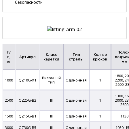
безопасности
Г/
Полож
Класс
Тип
Кол-во
п,
Артикул
подъем
каретки
стрелы
крюков
кг
мм
1800, 20
Вилочный
1000
QZ10G-X1
Одиночная
1
2200, 24
тип
2600, 2
1300, 16
2500
QZ25G-B2
III
Одиночная
1
2000, 23
2600
1500
QZ15G-B1
III
Одиночная
1
1130
3000
QZ30G-B5
III
Одиночная
1
1050, 1