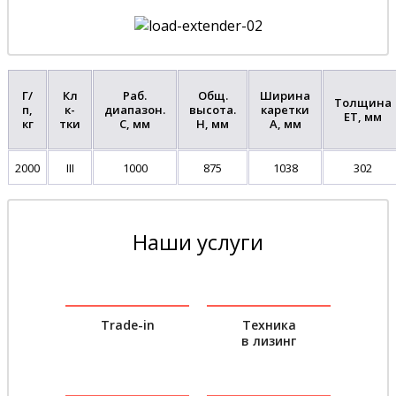
Г/
Кл
Раб.
Общ.
Ширина
Толщина
п,
к-
диапазон.
высота.
каретки
ET, мм
кг
тки
C, мм
H, мм
A, мм
2000
III
1000
875
1038
302
Наши услуги
Trade-in
Техника
в лизинг