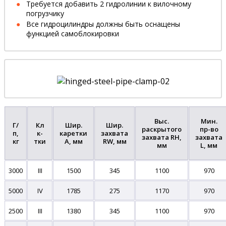
Требуется добавить 2 гидролинии к вилочному
погрузчику
Все гидроцилиндры должны быть оснащены
функцией самоблокировки
Выс.
Мин.
Г/
Кл
Шир.
Шир.
раскрытого
пр-во
п,
к-
каретки
захвата
захвата RH,
захвата
кг
тки
A, мм
RW, мм
мм
L, мм
3000
III
1500
345
1100
970
5000
IV
1785
275
1170
970
2500
III
1380
345
1100
970