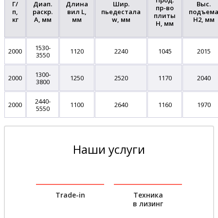
Прод.
Г/
Диап.
Длина
Шир.
Выс.
пр-во
п,
раскр.
вил L,
пьедестала
подъем
плиты
кг
A, мм
мм
w, мм
H2, мм
H, мм
1530-
2000
1120
2240
1045
2015
3550
1300-
2000
1250
2520
1170
2040
3800
2440-
2000
1100
2640
1160
1970
5550
Наши услуги
Trade-in
Техника
в лизинг