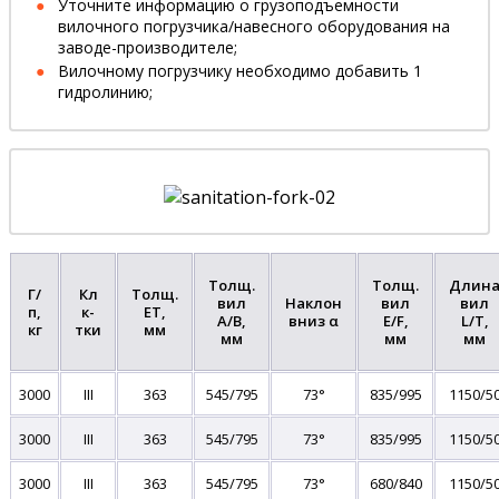
Уточните информацию о грузоподъемности
вилочного погрузчика/навесного оборудования на
заводе-производителе;
Вилочному погрузчику необходимо добавить 1
гидролинию;
Толщ.
Толщ.
Длин
Г/
Кл
Толщ.
вил
Наклон
вил
вил
п,
к-
ET,
A/B,
вниз α
E/F,
L/T,
кг
тки
мм
мм
мм
мм
3000
III
363
545/795
73°
835/995
1150/5
3000
III
363
545/795
73°
835/995
1150/5
3000
III
363
545/795
73°
680/840
1150/5