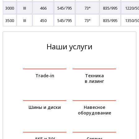
3000
III
466
545/795
73°
835/995
1220/5
3500
III
450
545/795
73°
835/995
1350/5
Наши услуги
Trade-in
Техника
в лизинг
Шины и диски
Навесное
оборудование
АКБ и З/У
Сервис