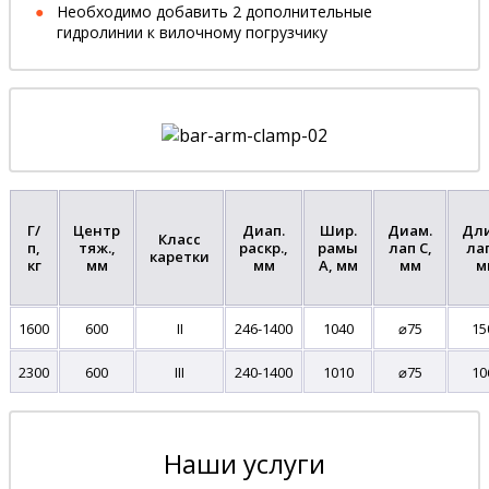
Необходимо добавить 2 дополнительные
гидролинии к вилочному погрузчику
Г/
Центр
Диап.
Шир.
Диам.
Дл
Класс
п,
тяж.,
раскр.,
рамы
лап C,
лап
каретки
кг
мм
мм
A, мм
мм
м
1600
600
II
246-1400
1040
⌀75
15
2300
600
III
240-1400
1010
⌀75
10
Наши услуги