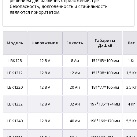
решением для различных приложений, где
безопасность, долговечность и стабильность
являются приоритетом.
Габариты
Модель
Напряжение
Ёмкость
Вес
ДхШхВ
LBK128
12.8 V
8 Ач
151*65*100 мм
1 Кг
LBK1212
12.8 V
12 Ач
151*98*100 мм
1,5 Кг
LBK1220
12.8 V
20 Ач
181*77*166 мм
2,5 Кг
LBK1232
12.8 V
32 Ач
197*135*174 мм
4 Кг
LBK1240
12.8 V
40 Ач
198*166*170
мм
5,5 Кг