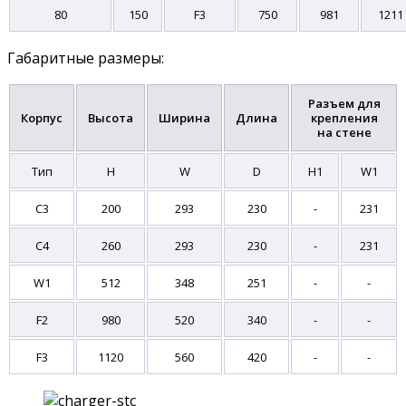
80
150
F3
750
981
1211
Габаритные размеры:
Разъем для
Корпус
Высота
Ширина
Длина
крепления
на стене
Тип
H
W
D
H1
W1
C3
200
293
230
-
231
C4
260
293
230
-
231
W1
512
348
251
-
-
F2
980
520
340
-
-
F3
1120
560
420
-
-