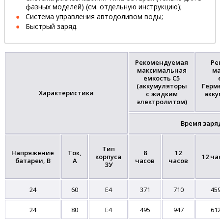
фазных моделей) (см. отдельную инструкцию);
Система управления автодоливом воды;
Быстрый заряд.
Рекомендуемая
Ре
максимальная
м
емкость С5
(аккумуляторы
Герм
Характеристики
с жидким
акку
электролитом)
Время заря
Тип
Напряжение
Ток,
8
12
корпуса
12 ча
батареи, В
А
часов
часов
ЗУ
24
60
E4
371
710
45
24
80
E4
495
947
61