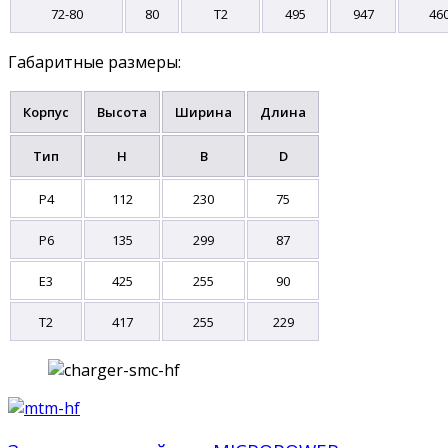
72-80
80
T2
495
947
46
Габаритные размеры:
Корпус
Высота
Ширина
Длина
Тип
H
B
D
Р4
112
230
75
P6
135
299
87
Е3
425
255
90
Т2
417
255
229