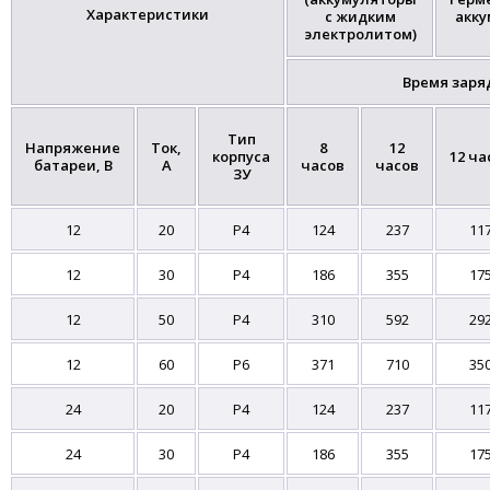
Характеристики
с жидким
акку
электролитом)
Время заря
Тип
Напряжение
Ток,
8
12
корпуса
12 ча
батареи, В
А
часов
часов
ЗУ
12
20
P4
124
237
11
12
30
P4
186
355
17
12
50
P4
310
592
29
12
60
P6
371
710
35
24
20
P4
124
237
11
24
30
P4
186
355
17