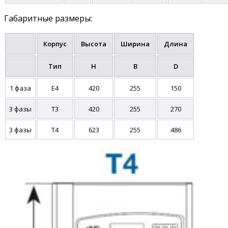
Габаритные размеры:
Корпус
Высота
Ширина
Длина
Тип
H
B
D
1 фаза
E4
420
255
150
3 фазы
T3
420
255
270
3 фазы
T4
623
255
486