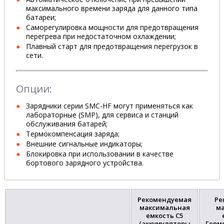
максимального времени заряда для данного типа
батареи;
Саморегулировка мощности для предотвращения
перегрева при недостаточном охлаждении;
Плавный старт для предотвращения перегрузок в
сети.
Опции:
Зарядники серии SMC-HF могут применяться как
лабораторные (SMP), для сервиса и станций
обслуживания батарей;
Термокомпенсация заряда;
Внешние сигнальные индикаторы;
Блокировка при использовании в качестве
бортового зарядного устройства.
Рекомендуемая
Ре
максимальная
м
емкость С5
(аккумуляторы
Герм